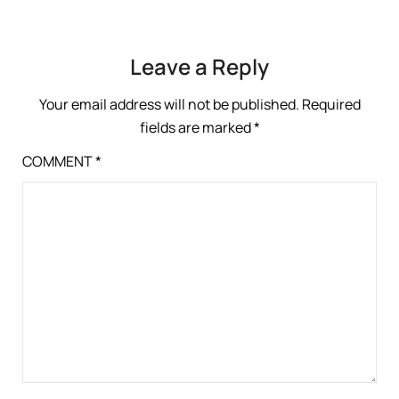
Leave a Reply
Your email address will not be published.
Required
fields are marked
*
COMMENT
*